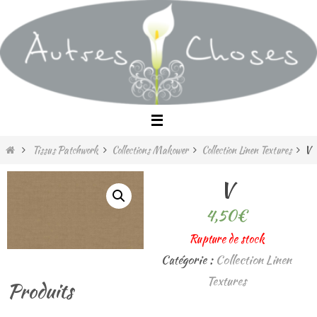
Passer
vers
le
contenu
Home
Tissus Patchwork
Collections Makower
Collection Linen Textures
V
V
4,50
€
Rupture de stock
Catégorie :
Collection Linen
Textures
Produits