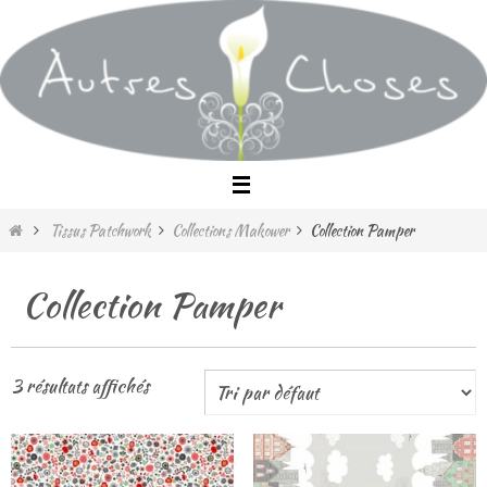
Passer
vers
le
contenu
Home
Tissus Patchwork
Collections Makower
Collection Pamper
Collection Pamper
3 résultats affichés