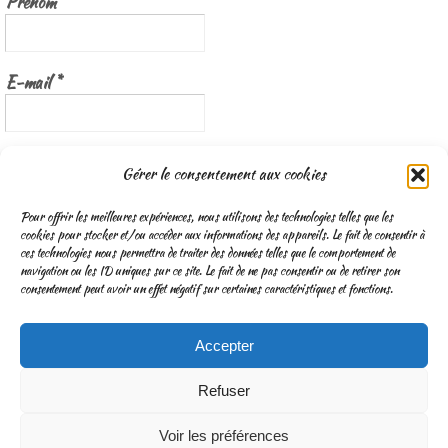
Prénom
E-mail
*
Nous gardons vos données privées et ne les partageons qu’avec les
Gérer le consentement aux cookies
tierces parties qui rendent ce service possible.
Lisez notre politique de
confidentialité
Pour offrir les meilleures expériences, nous utilisons des technologies telles que les
cookies pour stocker et/ou accéder aux informations des appareils. Le fait de consentir à
ces technologies nous permettra de traiter des données telles que le comportement de
navigation ou les ID uniques sur ce site. Le fait de ne pas consentir ou de retirer son
consentement peut avoir un effet négatif sur certaines caractéristiques et fonctions.
Accepter
CGV
Mentions légales & Traitement des données personnelles
Refuser
Fonctionne avec
Nirvana
&
WordPress.
Voir les préférences