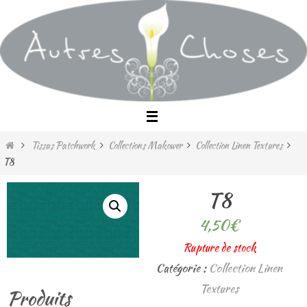
Passer
vers
le
contenu
Home
Tissus Patchwork
Collections Makower
Collection Linen Textures
T8
T8
4,50
€
Rupture de stock
Catégorie :
Collection Linen
Textures
Produits