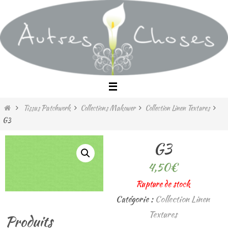
Passer
vers
le
contenu
Home
Tissus Patchwork
Collections Makower
Collection Linen Textures
G3
G3
4,50
€
Rupture de stock
Catégorie :
Collection Linen
Textures
Produits