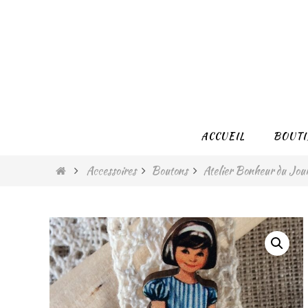
Passer
vers
le
contenu
Passer
ACCUEIL
BOUTI
vers
le
Home
Accessoires
Boutons
Atelier Bonheur du Jou
contenu