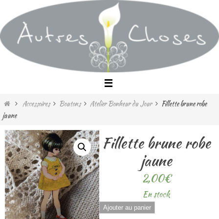
Passer
vers
le
contenu
Home
Accessoires
Boutons
Atelier Bonheur du Jour
Fillette brune robe
jaune
Fillette brune robe
jaune
2,00
€
En stock
quantité
Ajouter au panier