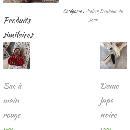
de
Fillette
Catégorie :
Atelier Bonheur du
Produits
brune
Jour
robe
similaires
jaune
Sac à
Dame
main
jupe
rouge
noire
1,40
€
3,00
€