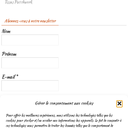
Tissus Patchwork
Abonnez-vous à notre newsletter
Nom
Prénom
E-mail
*
Nous gardons vos données privées et ne les partageons qu’avec les
Gérer le consentement aux cookies
tierces parties qui rendent ce service possible.
Lisez notre politique de
confidentialité
Pour offrir les meilleures expériences, nous utilisons des technologies telles que les
cookies pour stocker et/ou accéder aux informations des appareils. Le fait de consentir à
ces technologies nous permettra de traiter des données telles que le comportement de