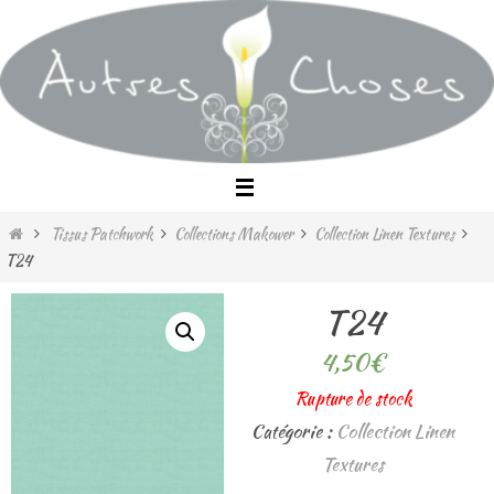
Passer
vers
le
contenu
Home
Tissus Patchwork
Collections Makower
Collection Linen Textures
T24
T24
4,50
€
Rupture de stock
Catégorie :
Collection Linen
Textures