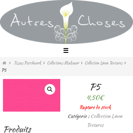
Passer
vers
le
contenu
Home
Tissus Patchwork
Collections Makower
Collection Linen Textures
P5
P5
4,50
€
Rupture de stock
Catégorie :
Collection Linen
Textures
Produits