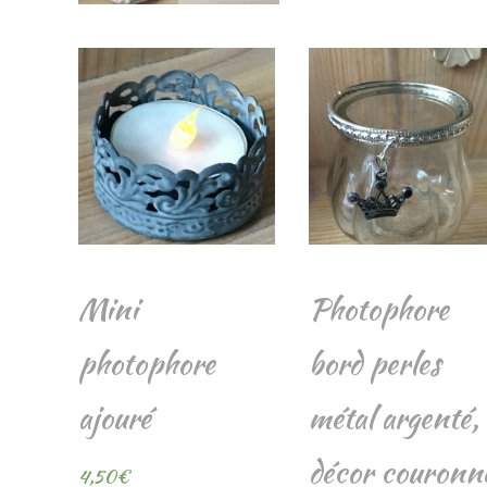
e
Mini
Photophore
photophore
bord perles
ajouré
métal argenté,
décor couronn
4,50
€