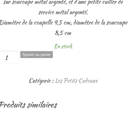
sur soucoupe métal argenté, et d’une petite cuiller de
service métal argenté.
Diamètre de la coupelle 4,5 cm, diamètre de la soucoupe
8,5 cm
En stock
quantité
Ajouter au panier
de
Mini-
Catégorie :
Les Petits Cadeaux
alière
de
Produits similaires
able
métal
argenté