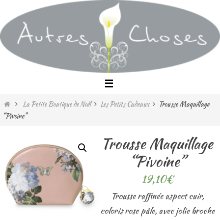
Passer
vers
le
contenu
Home
La Petite Boutique de Noël
Les Petits Cadeaux
Trousse Maquillage
“Pivoine”
Trousse Maquillage
“Pivoine”
19,10
€
Trousse raffinée aspect cuir,
coloris rose pâle, avec jolie broche