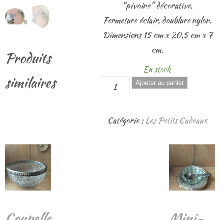
“pivoine” décorative.
Fermeture éclair, doublure nylon.
Dimensions 15 cm x 20,5 cm x 7
cm.
Produits
En stock
similaires
quantité
Ajouter au panier
de
Trousse
Catégorie :
Les Petits Cadeaux
Maquillage
"Pivoine"
Coupelle
Mini-