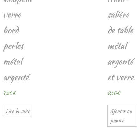
verre
salière
bord
de table
perles
métal
métal
argenté
argenté
et verre
7,50
€
9,50
€
Lire la suite
Ajouter au
panier