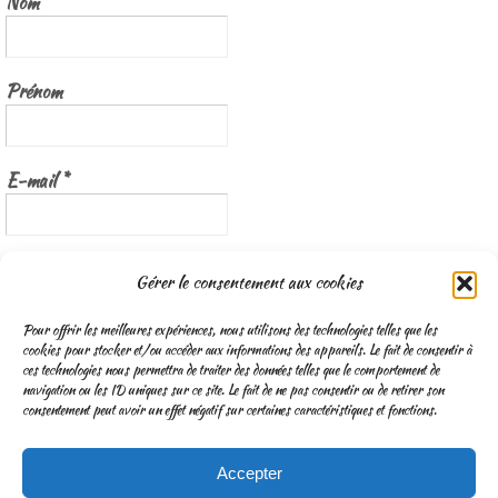
Nom
Prénom
E-mail
*
Nous gardons vos données privées et ne les partageons qu’avec les
Gérer le consentement aux cookies
tierces parties qui rendent ce service possible.
Lisez notre politique de
confidentialité
Pour offrir les meilleures expériences, nous utilisons des technologies telles que les
cookies pour stocker et/ou accéder aux informations des appareils. Le fait de consentir à
ces technologies nous permettra de traiter des données telles que le comportement de
navigation ou les ID uniques sur ce site. Le fait de ne pas consentir ou de retirer son
consentement peut avoir un effet négatif sur certaines caractéristiques et fonctions.
Accepter
CGV