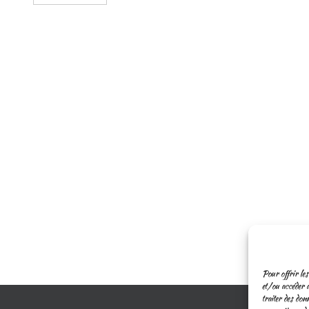
Pour offrir les
et/ou accéder a
traiter des don