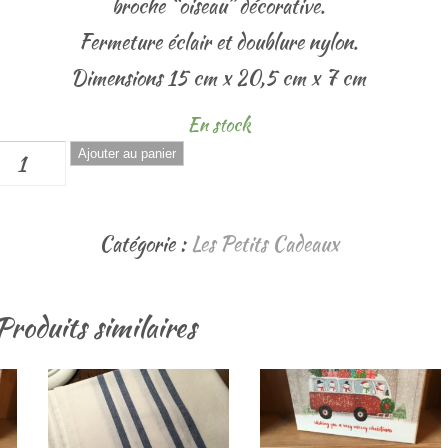
broche “oiseau” décorative.
Fermeture éclair et doublure nylon.
Dimensions 15 cm x 20,5 cm x 7 cm
En stock
quantité
Ajouter au panier
de
Trousse
Catégorie :
Les Petits Cadeaux
Maquillage
"Oiseau"
Produits similaires