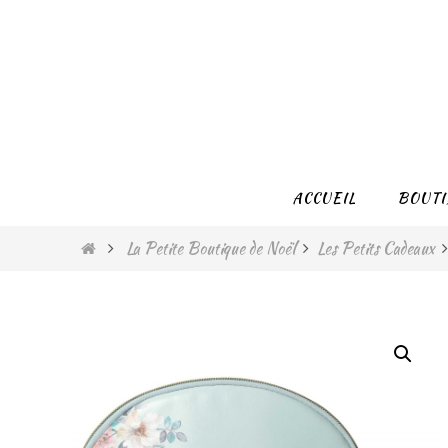
Passer
vers
le
contenu
Passer
ACCUEIL
BOUTI
vers
le
Home
La Petite Boutique de Noël
Les Petits Cadeaux
contenu