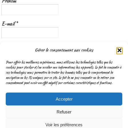
Prénom
E-mail
*
Nous gardons vos données privées et ne les partageons qu’avec les
Gérer le consentement aux cookies
tierces parties qui rendent ce service possible.
Lisez notre politique de
confidentialité
Pour offrir les meilleures expériences, nous utilisons des technologies telles que les
cookies pour stocker et/ou accéder aux informations des appareils. Le fait de consentir à
ces technologies nous permettra de traiter des données telles que le comportement de
navigation ou les ID uniques sur ce site. Le fait de ne pas consentir ou de retirer son
consentement peut avoir un effet négatif sur certaines caractéristiques et fonctions.
Accepter
CGV
Mentions légales & Traitement des données personnelles
Refuser
Fonctionne avec
Nirvana
&
WordPress.
Voir les préférences