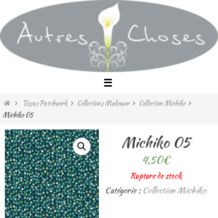
Passer
vers
le
contenu
Home
Tissus Patchwork
Collections Makower
Collection Michiko
Michiko 05
Michiko 05
4,50
€
Rupture de stock
Catégorie :
Collection Michiko