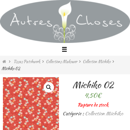
Passer
vers
le
contenu
Home
Tissus Patchwork
Collections Makower
Collection Michiko
Michiko 02
Michiko 02
4,50
€
Rupture de stock
Catégorie :
Collection Michiko