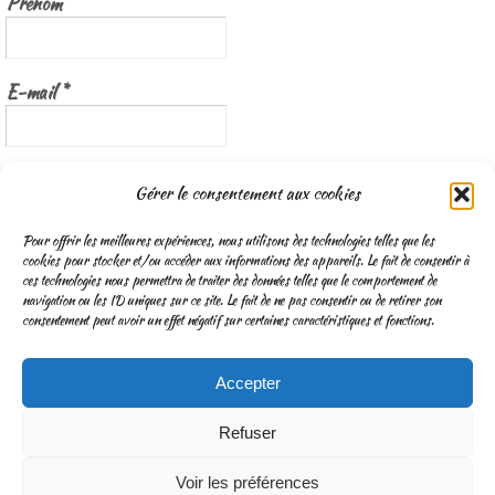
Prénom
E-mail
*
Nous gardons vos données privées et ne les partageons qu’avec les
Gérer le consentement aux cookies
tierces parties qui rendent ce service possible.
Lisez notre politique de
confidentialité
Pour offrir les meilleures expériences, nous utilisons des technologies telles que les
cookies pour stocker et/ou accéder aux informations des appareils. Le fait de consentir à
ces technologies nous permettra de traiter des données telles que le comportement de
navigation ou les ID uniques sur ce site. Le fait de ne pas consentir ou de retirer son
consentement peut avoir un effet négatif sur certaines caractéristiques et fonctions.
Accepter
CGV
Mentions légales & Traitement des données personnelles
Refuser
Fonctionne avec
Nirvana
&
WordPress.
Voir les préférences