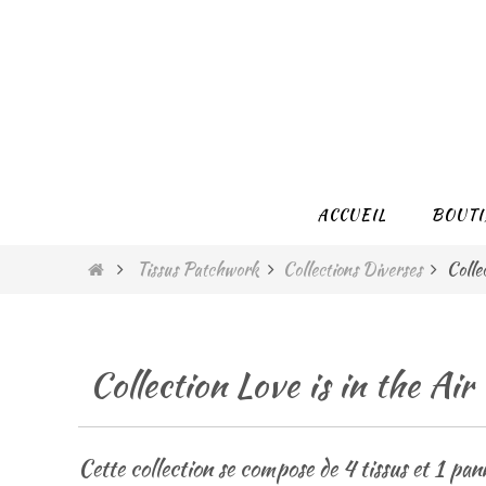
Passer
vers
le
contenu
Passer
ACCUEIL
BOUTI
vers
le
Home
Tissus Patchwork
Collections Diverses
Collec
contenu
Collection Love is in the Air
Cette collection se compose de 4 tissus et 1 p