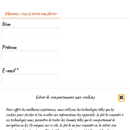
Abonnez-vous à notre newsletter
Nom
Prénom
E-mail
*
Nous gardons vos données privées et ne les partageons qu’avec les
Gérer le consentement aux cookies
tierces parties qui rendent ce service possible.
Lisez notre politique de
confidentialité
Pour offrir les meilleures expériences, nous utilisons des technologies telles que les
cookies pour stocker et/ou accéder aux informations des appareils. Le fait de consentir à
ces technologies nous permettra de traiter des données telles que le comportement de
navigation ou les ID uniques sur ce site. Le fait de ne pas consentir ou de retirer son