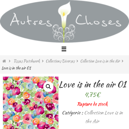
Passer
vers
le
contenu
Home
Tissus Patchwork
Collections Diverses
Collection Love is in the Air
Love is in the air 01
Love is in the air 01
4,75
€
Rupture de stock
Catégorie :
Collection Love is in
the Air