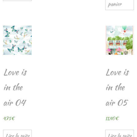
panier
Love is
Love is
in the
in the
air 04
air 05
4,75
€
11,40
€
Lire la suite
Lire la suite