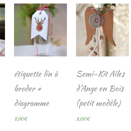
étiquette lin à
Semi-Kit Ailes
broder +
d’Ange en Bois
diagramme
(petit modèle)
7,60
€
9,00
€