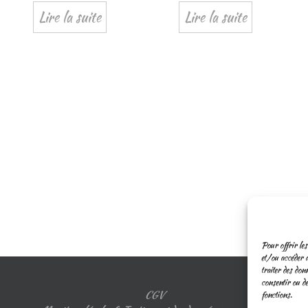
Lire la suite
Lire la suite
Pour offrir les
et/ou accéder a
traiter des don
consentir ou de
CGV
fonctions.