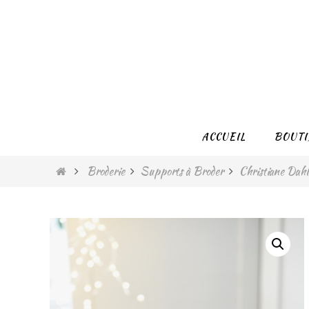
Passer
vers
le
contenu
Passer
ACCUEIL
BOUTI
vers
le
Home
Broderie
Supports à Broder
Christiane Dah
contenu