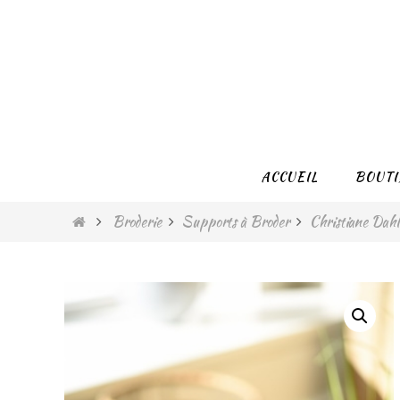
Passer
vers
le
contenu
Passer
ACCUEIL
BOUTI
vers
le
Home
Broderie
Supports à Broder
Christiane Dah
contenu