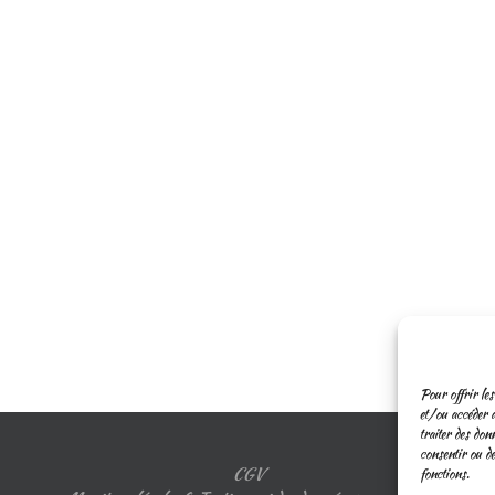
Pour offrir les
et/ou accéder a
traiter des don
consentir ou de
CGV
fonctions.