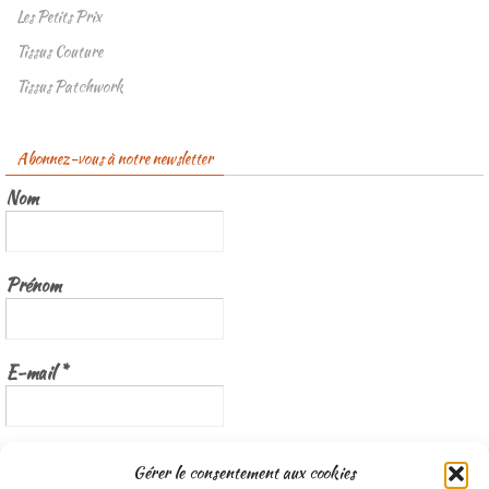
Les Petits Prix
Tissus Couture
Tissus Patchwork
Abonnez-vous à notre newsletter
Nom
Prénom
E-mail
*
Nous gardons vos données privées et ne les partageons qu’avec les
Gérer le consentement aux cookies
tierces parties qui rendent ce service possible.
Lisez notre politique de