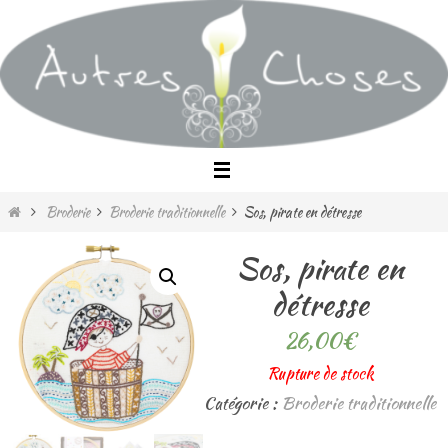
Passer
vers
le
contenu
Home
Broderie
Broderie traditionnelle
Sos, pirate en détresse
Sos, pirate en
détresse
26,00
€
Rupture de stock
Catégorie :
Broderie traditionnelle