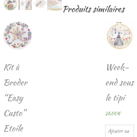
Produits similaires
Kit à
Week-
Broder
end sous
“Easy
le tipi
Custo”
26,00
€
Etoile
Ajouter au