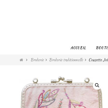
Passer
vers
le
contenu
Passer
ACCUEIL
BOUTI
vers
le
Home
Broderie
Broderie traditionnelle
Cousette Jol
contenu