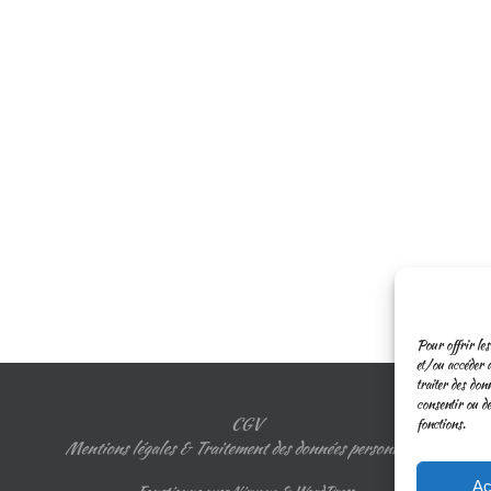
Pour offrir les
et/ou accéder a
traiter des don
consentir ou de
CGV
fonctions.
Mentions légales & Traitement des données personnelles
Ac