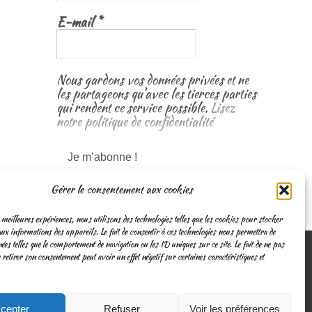
E-mail
*
Nous gardons vos données privées et ne
les partageons qu’avec les tierces parties
qui rendent ce service possible.
Lisez
notre politique de confidentialité
Gérer le consentement aux cookies
 meilleures expériences, nous utilisons des technologies telles que les cookies pour stocker
ux informations des appareils. Le fait de consentir à ces technologies nous permettra de
nées telles que le comportement de navigation ou les ID uniques sur ce site. Le fait de ne pas
 retirer son consentement peut avoir un effet négatif sur certaines caractéristiques et
cepter
Refuser
Voir les préférences