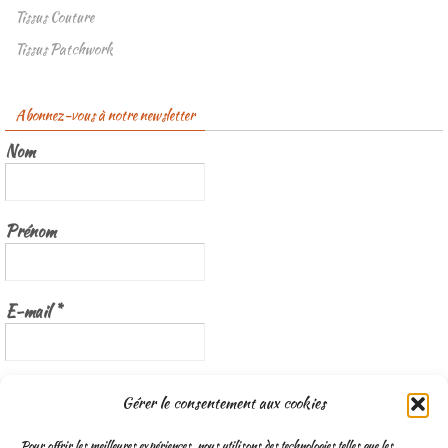
Tissus Couture
Tissus Patchwork
Abonnez-vous à notre newsletter
Nom
Prénom
E-mail
*
Nous gardons vos données privées et ne les partageons qu’avec les
Gérer le consentement aux cookies
tierces parties qui rendent ce service possible.
Lisez notre politique de
confidentialité
Pour offrir les meilleures expériences, nous utilisons des technologies telles que les