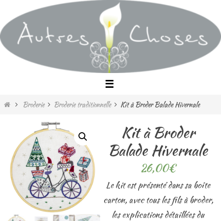
Passer
vers
le
contenu
Home
Broderie
Broderie traditionnelle
Kit à Broder Balade Hivernale
Kit à Broder
Balade Hivernale
26,00
€
Le kit est présenté dans sa boîte
carton, avec tous les fils à broder,
les explications détaillées du