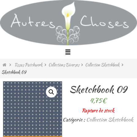
Passer
vers
le
contenu
Home
Tissus Patchwork
Collections Diverses
Collection Sketchbook
Sketchbook 09
Sketchbook 09
4,75
€
Rupture de stock
Catégorie :
Collection Sketchbook