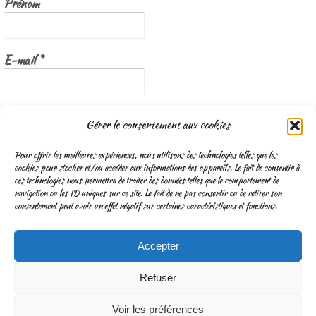
Prénom
E-mail
*
Nous gardons vos données privées et ne les partageons qu’avec les
Gérer le consentement aux cookies
tierces parties qui rendent ce service possible.
Lisez notre politique de
confidentialité
Pour offrir les meilleures expériences, nous utilisons des technologies telles que les
cookies pour stocker et/ou accéder aux informations des appareils. Le fait de consentir à
ces technologies nous permettra de traiter des données telles que le comportement de
navigation ou les ID uniques sur ce site. Le fait de ne pas consentir ou de retirer son
consentement peut avoir un effet négatif sur certaines caractéristiques et fonctions.
Accepter
CGV
Mentions légales & Traitement des données personnelles
Refuser
Fonctionne avec
Nirvana
&
WordPress.
Voir les préférences