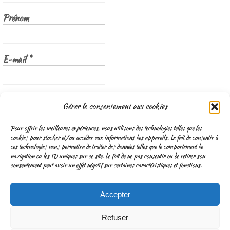
Prénom
E-mail
*
Nous gardons vos données privées et ne les partageons qu’avec les
Gérer le consentement aux cookies
tierces parties qui rendent ce service possible.
Lisez notre politique de
confidentialité
Pour offrir les meilleures expériences, nous utilisons des technologies telles que les
cookies pour stocker et/ou accéder aux informations des appareils. Le fait de consentir à
ces technologies nous permettra de traiter des données telles que le comportement de
navigation ou les ID uniques sur ce site. Le fait de ne pas consentir ou de retirer son
consentement peut avoir un effet négatif sur certaines caractéristiques et fonctions.
Accepter
CGV
Mentions légales & Traitement des données personnelles
Refuser