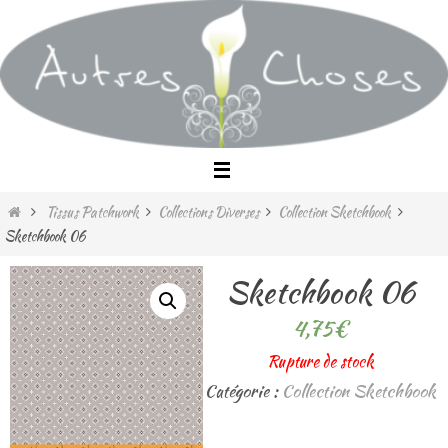
Passer
vers
le
contenu
Home
Tissus Patchwork
Collections Diverses
Collection Sketchbook
Sketchbook 06
Sketchbook 06
4,75
€
Rupture de stock
Catégorie :
Collection Sketchbook