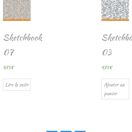
Sketchbook
Sketchb
07
03
4,75
€
4,75
€
Lire la suite
Ajouter au
panier