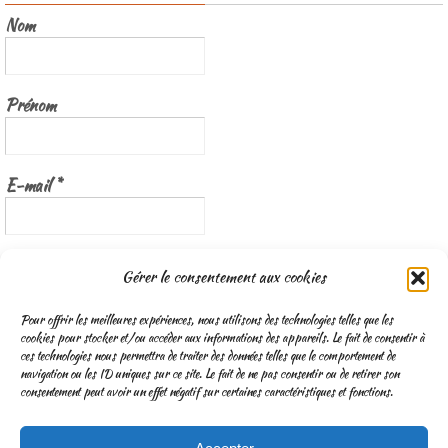
Nom
Prénom
E-mail
*
Nous gardons vos données privées et ne les partageons qu’avec les
Gérer le consentement aux cookies
tierces parties qui rendent ce service possible.
Lisez notre politique de
confidentialité
Pour offrir les meilleures expériences, nous utilisons des technologies telles que les
cookies pour stocker et/ou accéder aux informations des appareils. Le fait de consentir à
ces technologies nous permettra de traiter des données telles que le comportement de
navigation ou les ID uniques sur ce site. Le fait de ne pas consentir ou de retirer son
consentement peut avoir un effet négatif sur certaines caractéristiques et fonctions.