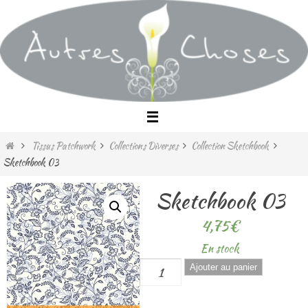
Passer
vers
le
contenu
Home
Tissus Patchwork
Collections Diverses
Collection Sketchbook
Sketchbook 03
Sketchbook 03
4,75
€
En stock
quantité
Ajouter au panier
de