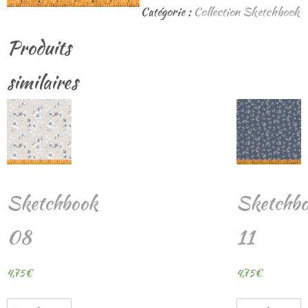
Sketchbook
Catégorie :
Collection Sketchbook
03
Produits
similaires
Sketchbook
Sketchb
08
11
4,75
€
4,75
€