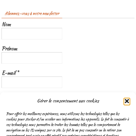
Abonnez-vous à notre newsletter
Nom
Prénom
E-mail
*
Nous gardons vos données privées et ne les partageons qu’avec les
Gérer le consentement aux cookies
tierces parties qui rendent ce service possible.
Lisez notre politique de
confidentialité
Pour offrir les meilleures expériences, nous utilisons des technologies telles que les
cookies pour stocker et/ou accéder aux informations des appareils. Le fait de consentir à
ces technologies nous permettra de traiter des données telles que le comportement de
navigation ou les ID uniques sur ce site. Le fait de ne pas consentir ou de retirer son
consentement peut avoir un effet négatif sur certaines caractéristiques et fonctions.