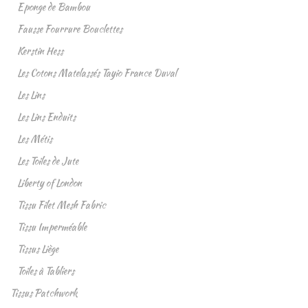
Eponge de Bambou
Fausse Fourrure Bouclettes
Kerstin Hess
Les Cotons Matelassés Tayio France Duval
Les Lins
Les Lins Enduits
Les Métis
Les Toiles de Jute
Liberty of London
Tissu Filet Mesh Fabric
Tissu Imperméable
Tissus Liège
Toiles à Tabliers
Tissus Patchwork