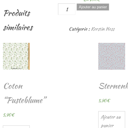
quantité
Ajouter au panier
Produits
de
Ruban
similaires
Catégorie :
Kerstin Hess
"Belliswiese"
Coton
Sternen
“Pusteblume”
5,90
€
5,90
€
Ajouter au
panier