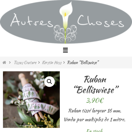
Passer
vers
le
contenu
Home
Tissus Couture
Kerstin Hess
Ruban “Belliswiese”
Ruban
“Belliswiese”
3,90
€
Ruban tissé largeur 16 mm.
Vendu par multiples de 1 mètre.
En stock