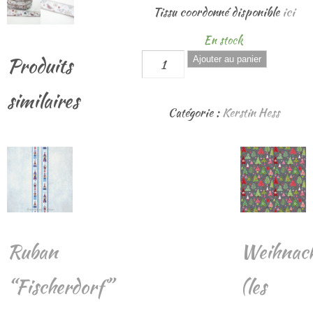
Tissu coordonné disponible
ici
En stock
Produits
quantité
Ajouter au panier
de
similaires
Ruban
Catégorie :
Kerstin Hess
"Vögel
und
Ornamente"
Ruban
Weihnac
“Fischerdorf”
(les