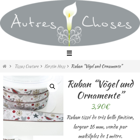
Passer
vers
le
contenu
Home
Tissus Couture
Kerstin Hess
Ruban “Vögel und Ornamente”
Ruban “Vögel und
Ornamente”
3,90
€
Ruban tissé de très belle finition,
largeur 16 mm, vendu par
multilples de 1 mètre.