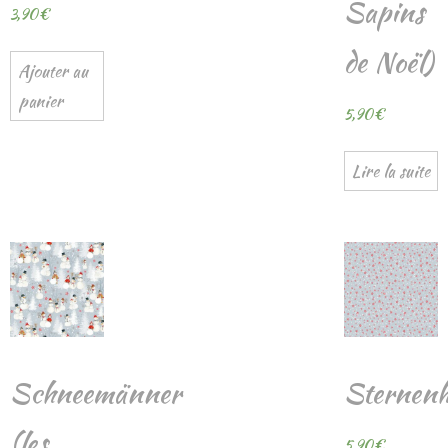
Sapins
3,90
€
de Noël)
Ajouter au
panier
5,90
€
Lire la suite
Schneemänner
Sternen
(les
5,90
€