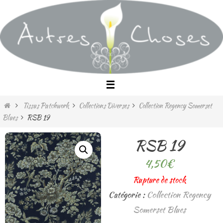
Passer
vers
le
contenu
Home
Tissus Patchwork
Collections Diverses
Collection Regency Somerset
Blues
RSB 19
RSB 19
4,50
€
Rupture de stock
Catégorie :
Collection Regency
Somerset Blues