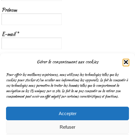
Prénom
E-mail
*
Nous gardons vos données privées et ne les partageons qu’avec les
Gérer le consentement aux cookies
tierces parties qui rendent ce service possible.
Lisez notre politique de
confidentialité
Pour offrir les meilleures expériences, nous utilisons des technologies telles que les
cookies pour stocker et/ou accéder aux informations des appareils. Le fait de consentir à
ces technologies nous permettra de traiter des données telles que le comportement de
navigation ou les ID uniques sur ce site. Le fait de ne pas consentir ou de retirer son
consentement peut avoir un effet négatif sur certaines caractéristiques et fonctions.
Accepter
CGV
Mentions légales & Traitement des données personnelles
Refuser