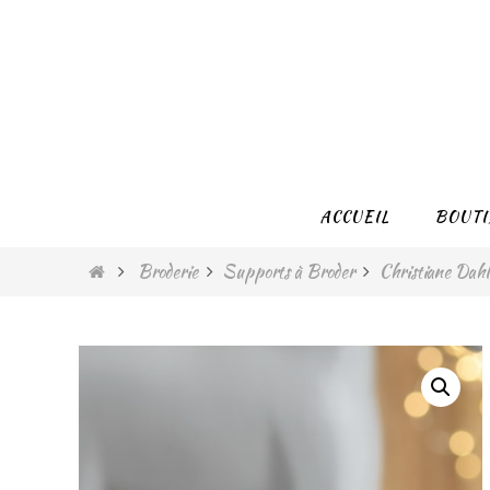
Passer
vers
le
contenu
Passer
ACCUEIL
BOUTI
vers
le
Home
Broderie
Supports à Broder
Christiane Dah
contenu