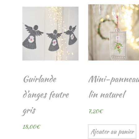
Guirlande
Mini-pannea
d’anges feutre
lin naturel
gris
7,20
€
18,00
€
Ajouter au panier