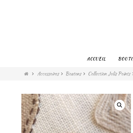
Passer
vers
le
contenu
Passer
ACCUEIL
BOUTI
vers
le
Home
Accessoires
Boutons
Collection Jolis Points
contenu