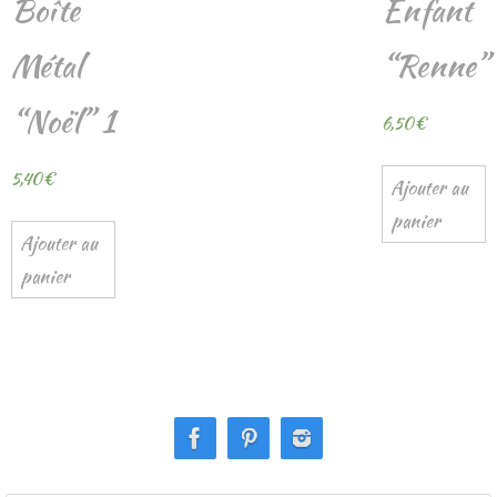
Boîte
Enfant
Métal
“Renne”
“Noël” 1
6,50
€
5,40
€
Ajouter au
panier
Ajouter au
panier