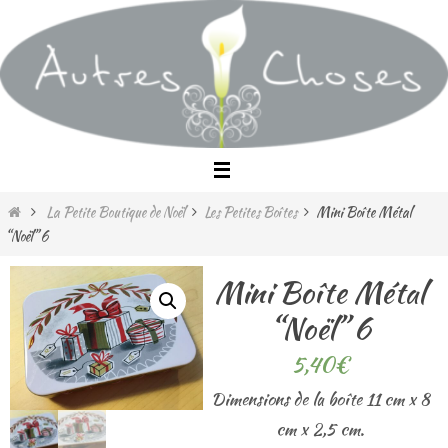
Passer
vers
le
contenu
Home
La Petite Boutique de Noël
Les Petites Boîtes
Mini Boîte Métal
“Noël” 6
Mini Boîte Métal
“Noël” 6
5,40
€
Dimensions de la boîte 11 cm x 8
cm x 2,5 cm.