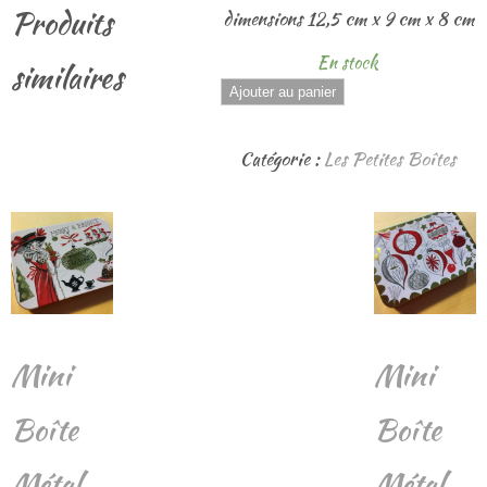
Produits
dimensions 12,5 cm x 9 cm x 8 cm
En stock
similaires
quantité
Ajouter au panier
de
Boîte
Catégorie :
Les Petites Boîtes
Enfant
"Bonhomme
de
Neige"
Mini
Mini
Boîte
Boîte
Métal
Métal