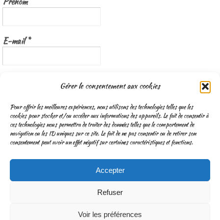
Prénom
E-mail
*
Nous gardons vos données privées et ne les partageons qu’avec les
Gérer le consentement aux cookies
tierces parties qui rendent ce service possible.
Lisez notre politique de
confidentialité
Pour offrir les meilleures expériences, nous utilisons des technologies telles que les
cookies pour stocker et/ou accéder aux informations des appareils. Le fait de consentir à
ces technologies nous permettra de traiter des données telles que le comportement de
navigation ou les ID uniques sur ce site. Le fait de ne pas consentir ou de retirer son
consentement peut avoir un effet négatif sur certaines caractéristiques et fonctions.
Accepter
CGV
Mentions légales & Traitement des données personnelles
Refuser
Fonctionne avec
Nirvana
&
WordPress.
Voir les préférences