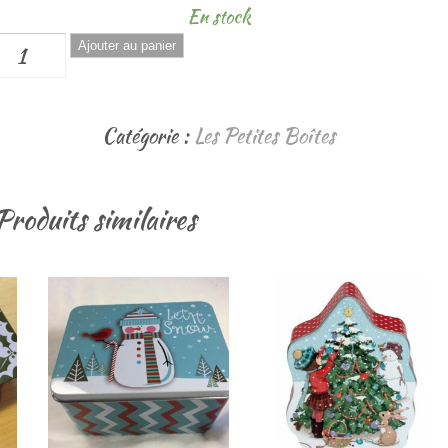
En stock
quantité
Ajouter au panier
de
Mini
Catégorie :
Les Petites Boîtes
Boîte
Métal
Produits similaires
"Noël"
5