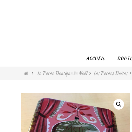
Passer
vers
le
contenu
Passer
ACCUEIL
BOUTI
vers
le
Home
La Petite Boutique de Noël
Les Petites Boîtes
contenu