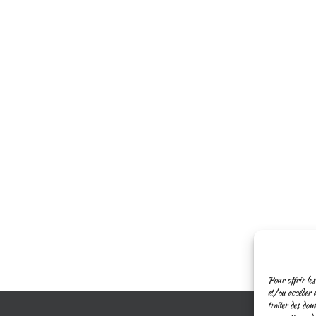
Pour offrir les
et/ou accéder a
traiter des don