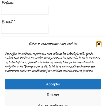
Prénom
E-mail
*
Nous gardons vos données privées et ne les partageons qu’avec les
Gérer le consentement aux cookies
tierces parties qui rendent ce service possible.
Lisez notre politique de
confidentialité
Pour offrir les meilleures expériences, nous utilisons des technologies telles que les
cookies pour stocker et/ou accéder aux informations des appareils. Le fait de consentir à
ces technologies nous permettra de traiter des données telles que le comportement de
navigation ou les ID uniques sur ce site. Le fait de ne pas consentir ou de retirer son
consentement peut avoir un effet négatif sur certaines caractéristiques et fonctions.
Accepter
CGV
Mentions légales & Traitement des données personnelles
Refuser
Fonctionne avec
Nirvana
&
WordPress.
Voir les préférences