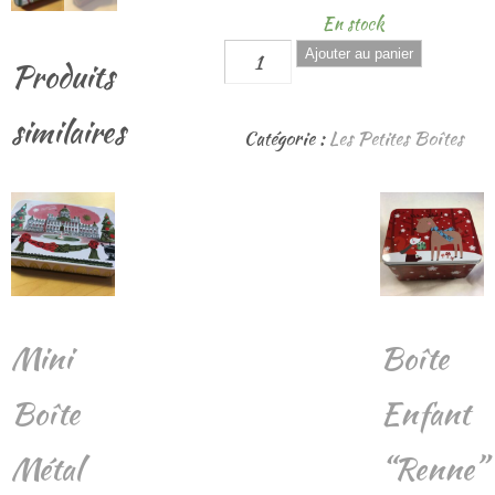
En stock
quantité
Ajouter au panier
Produits
de
Mini
similaires
Catégorie :
Les Petites Boîtes
Boîte
Métal
"Noël"
4
Mini
Boîte
Boîte
Enfant
Métal
“Renne”