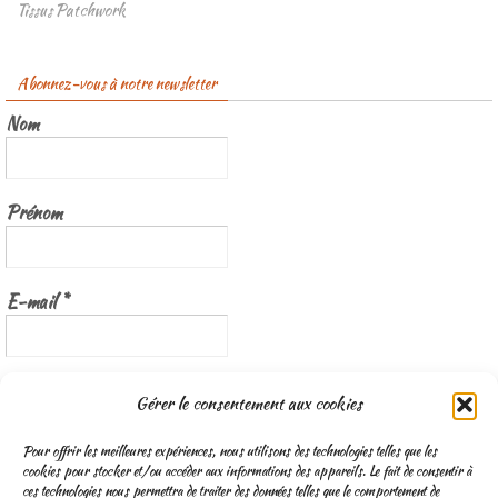
Tissus Patchwork
Abonnez-vous à notre newsletter
Nom
Prénom
E-mail
*
Nous gardons vos données privées et ne les partageons qu’avec les
Gérer le consentement aux cookies
tierces parties qui rendent ce service possible.
Lisez notre politique de
confidentialité
Pour offrir les meilleures expériences, nous utilisons des technologies telles que les
cookies pour stocker et/ou accéder aux informations des appareils. Le fait de consentir à
ces technologies nous permettra de traiter des données telles que le comportement de