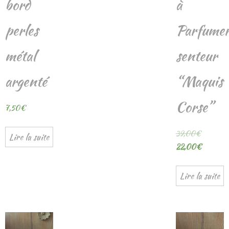
bord
à
perles
Parfume
métal
senteur
argenté
“Maquis
Corse”
7,50
€
39,00
€
Lire la suite
22,00
€
Lire la suite