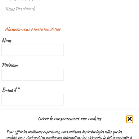
Tissus Patchwork
Abonnez-vous à notre newsletter
Nom
Prénom
E-mail
*
Nous gardons vos données privées et ne les partageons qu’avec les
Gérer le consentement aux cookies
tierces parties qui rendent ce service possible.
Lisez notre politique de
confidentialité
Pour offrir les meilleures expériences, nous utilisons des technologies telles que les
cookies pour stocker et/ou accéder aux informations des appareils. Le fait de consentir à