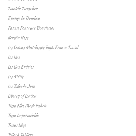
Daniela Drescher
Eponge de Bambou
Fausse Fourrure Bouclettes
Kerstin Hess
Les Cotons Matelassés Tayio France Duval
Les Lins
Les Lins Enduits
Les Métis
Les Toiles de Jute
Liberty of London
Tissu Filet Mesh Fabric
Tissu Imperméable
Tissus Liège
Toiles à Tabliers