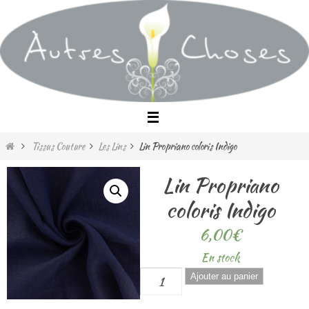
Passer
vers
le
contenu
Home
Tissus Couture
Les Lins
Lin Propriano coloris Indigo
Lin Propriano
coloris Indigo
6,00
€
En stock
quantité
Ajouter au panier
de