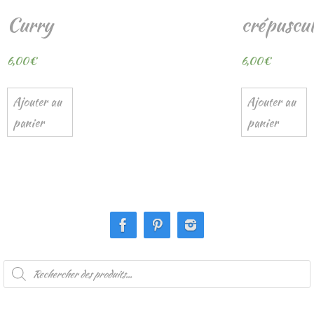
Curry
crépuscul
6,00
€
6,00
€
Ajouter au
Ajouter au
panier
panier
Recherche
de
produits