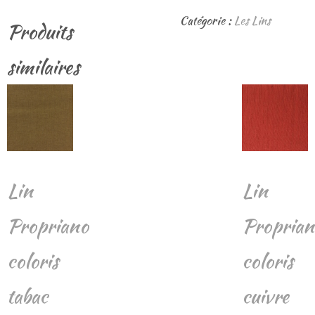
Lin
Catégorie :
Les Lins
Produits
Propriano
coloris
similaires
Indigo
Lin
Lin
Propriano
Proprian
coloris
coloris
tabac
cuivre