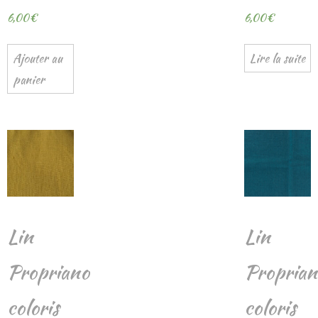
6,00
€
6,00
€
Ajouter au
Lire la suite
panier
Lin
Lin
Propriano
Proprian
coloris
coloris