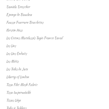
Daniela Drescher
Eponge de Bambou
Fausse Fourrure Bouclettes
Kerstin Hess
Les Cotons Matelassés Tayio France Duval
Les Lins
Les Lins Enduits
Les Métis
Les Toiles de Jute
Liberty of London
Tissu Filet Mesh Fabric
Tissu Imperméable
Tissus Liège
Toiles à Tabliers