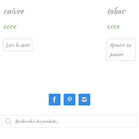
cuivre
tabac
6,00
€
6,00
€
Lire la suite
Ajouter au
panier
Recherche
de
produits