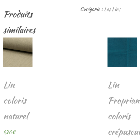
Lin
Catégorie :
Les Lins
Produits
Propriano
coloris
similaires
Curry
Lin
Lin
coloris
Proprian
naturel
coloris
crépuscul
6,70
€