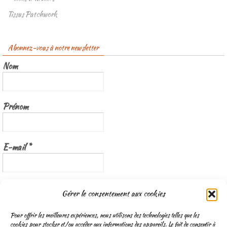
Tissus Patchwork
Abonnez-vous à notre newsletter
Nom
Prénom
E-mail
*
Nous gardons vos données privées et ne les partageons qu’avec les
Gérer le consentement aux cookies
tierces parties qui rendent ce service possible.
Lisez notre politique de
confidentialité
Pour offrir les meilleures expériences, nous utilisons des technologies telles que les
cookies pour stocker et/ou accéder aux informations des appareils. Le fait de consentir à