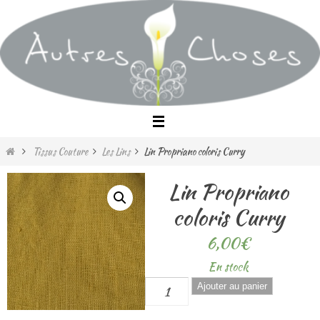
Passer
vers
le
contenu
Home
Tissus Couture
Les Lins
Lin Propriano coloris Curry
Lin Propriano
coloris Curry
6,00
€
En stock
quantité
Ajouter au panier
de