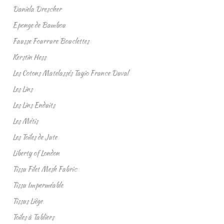
Daniela Drescher
Eponge de Bambou
Fausse Fourrure Bouclettes
Kerstin Hess
Les Cotons Matelassés Tayio France Duval
Les Lins
Les Lins Enduits
Les Métis
Les Toiles de Jute
Liberty of London
Tissu Filet Mesh Fabric
Tissu Imperméable
Tissus Liège
Toiles à Tabliers