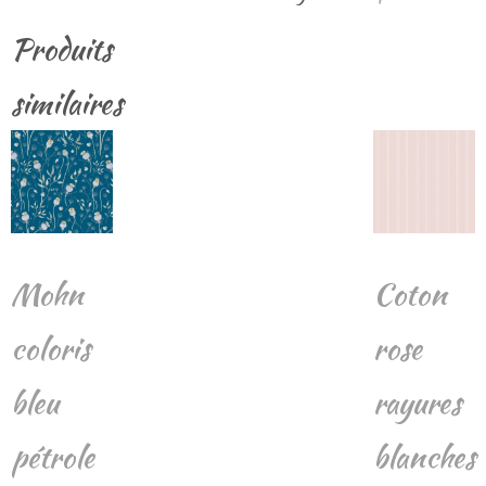
marron
Produits
foncé
similaires
Mohn
Coton
coloris
rose
bleu
rayures
pétrole
blanches