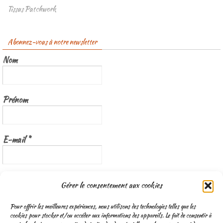
Tissus Patchwork
Abonnez-vous à notre newsletter
Nom
Prénom
E-mail
*
Nous gardons vos données privées et ne les partageons qu’avec les
Gérer le consentement aux cookies
tierces parties qui rendent ce service possible.
Lisez notre politique de
confidentialité
Pour offrir les meilleures expériences, nous utilisons des technologies telles que les
cookies pour stocker et/ou accéder aux informations des appareils. Le fait de consentir à