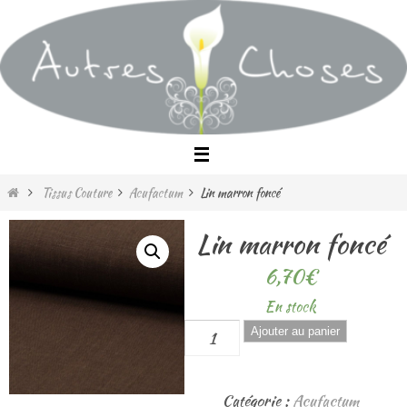
Passer
vers
le
contenu
Home
Tissus Couture
Acufactum
Lin marron foncé
Lin marron foncé
6,70
€
En stock
quantité
Ajouter au panier
de
Lin
Catégorie :
Acufactum