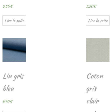
5,50
€
5,50
€
Lire la suite
Lire la suite
Lin gris
Coton
bleu
gris
clair
6,70
€