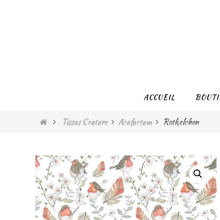
Passer
vers
le
contenu
Passer
ACCUEIL
BOUTI
vers
le
Home
Tissus Couture
Acufactum
Rotkelchen
contenu