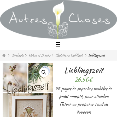
Passer
vers
le
contenu
Home
Broderie
Fiches et Livrets
Christiane Dahlbeck
Lieblingszeit
Lieblingszeit
26,50
€
76 pages de superbes modèles de
point compté, pour attendre
l’hiver ou préparer Noël en
douceur.