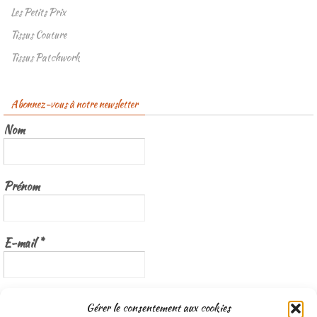
Les Petits Prix
Tissus Couture
Tissus Patchwork
Abonnez-vous à notre newsletter
Nom
Prénom
E-mail
*
Nous gardons vos données privées et ne les partageons qu’avec les
Gérer le consentement aux cookies
tierces parties qui rendent ce service possible.
Lisez notre politique de