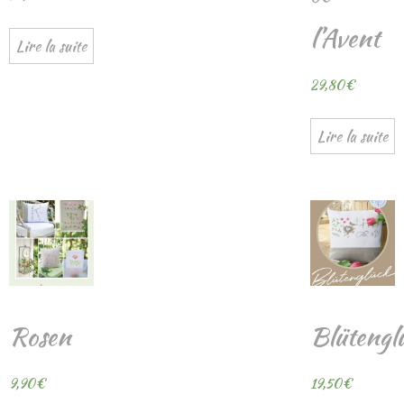
l’Avent
Lire la suite
29,80
€
Lire la suite
Rosen
Blütengl
9,90
€
19,50
€