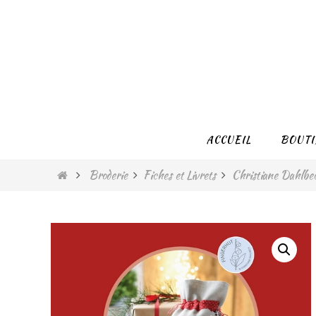
Passer
vers
le
contenu
Passer
ACCUEIL
BOUTI
vers
le
Home
Broderie
Fiches et Livrets
Christiane Dahlbe
contenu