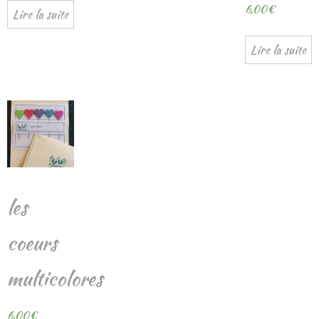
6,00
€
Lire la suite
Lire la suite
les
coeurs
multicolores
6,00
€