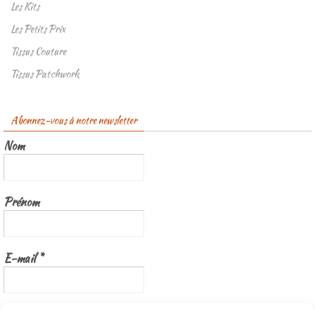
Les Kits
Les Petits Prix
Tissus Couture
Tissus Patchwork
Abonnez-vous à notre newsletter
Nom
Prénom
E-mail
*
Nous gardons vos données privées et ne les partageons qu’avec les