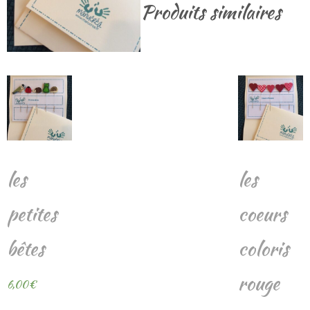
Produits similaires
les
les
petites
coeurs
bêtes
coloris
rouge
6,00
€