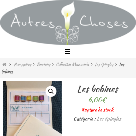
Passer
vers
le
contenu
Home
Accessoires
Boutons
Collection Manucréa
Les épingles
Les
bobines
Les bobines
6,00
€
Rupture de stock
Catégorie :
Les épingles