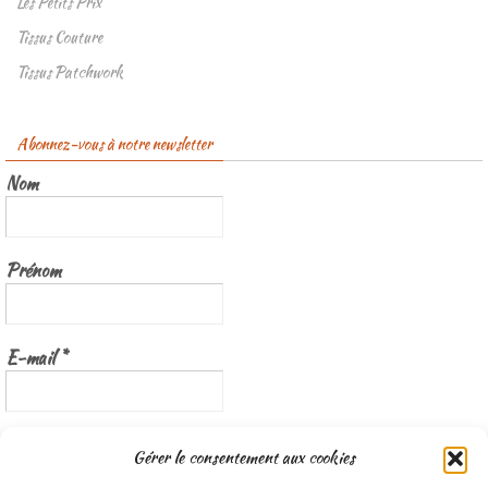
Les Petits Prix
Tissus Couture
Tissus Patchwork
Abonnez-vous à notre newsletter
Nom
Prénom
E-mail
*
Nous gardons vos données privées et ne les partageons qu’avec les
Gérer le consentement aux cookies
tierces parties qui rendent ce service possible.
Lisez notre politique de