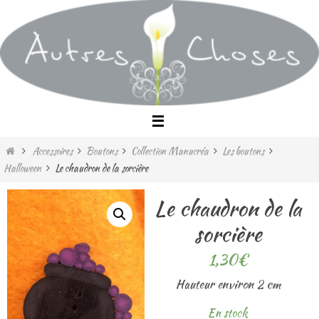
Passer
vers
le
contenu
Home
Accessoires
Boutons
Collection Manucréa
Les boutons
Halloween
Le chaudron de la sorcière
Le chaudron de la
sorcière
1,30
€
Hauteur environ 2 cm
En stock