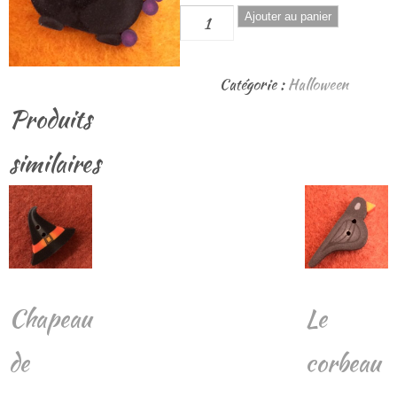
quantité
Ajouter au panier
de
Le
Catégorie :
Halloween
chaudron
Produits
de
la
similaires
sorcière
Chapeau
Le
de
corbeau