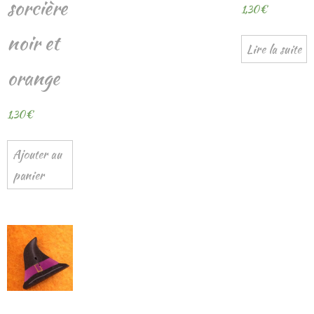
sorcière
1,30
€
noir et
Lire la suite
orange
1,30
€
Ajouter au
panier