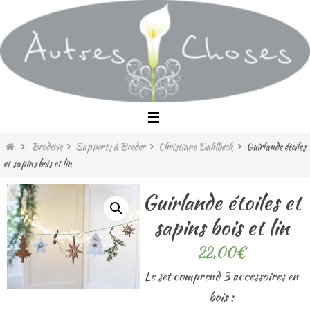
Passer
vers
le
contenu
Home
Broderie
Supports à Broder
Christiane Dahlbeck
Guirlande étoiles
et sapins bois et lin
Guirlande étoiles et
sapins bois et lin
22,00
€
Le set comprend 3 accessoires en
bois :