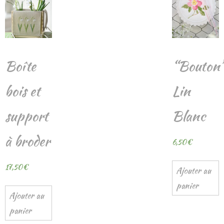
Boîte
“Bouton
bois et
Lin
support
Blanc
à broder
6,50
€
17,50
€
Ajouter au
panier
Ajouter au
panier