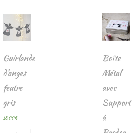
Guirlande
Boîte
d’anges
Métal
feutre
avec
gris
Support
à
18,00
€
Broder