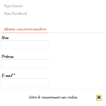
Tissus Couture
Tissus Patchwork
Abonnez-vous à notre newsletter
Nom
Prénom
E-mail
*
Nous gardons vos données privées et ne les partageons qu’avec les
Gérer le consentement aux cookies
tierces parties qui rendent ce service possible.
Lisez notre politique de
confidentialité