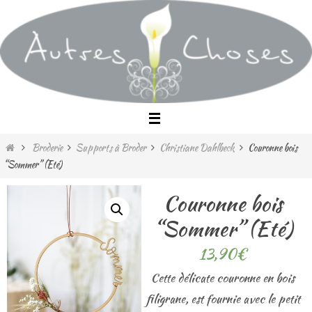
Passer
vers
le
contenu
Home
Broderie
Supports à Broder
Christiane Dahlbeck
Couronne bois
“Sommer” (Eté)
Couronne bois
“Sommer” (Eté)
13,90
€
Cette délicate couronne en bois
filigrane, est fournie avec le petit