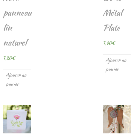
panneau
Métal
lin
Plate
naturel
7,90
€
7,20
€
Ajouter au
panier
Ajouter au
panier