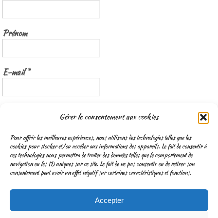
Prénom
E-mail
*
Nous gardons vos données privées et ne les partageons qu’avec les
Gérer le consentement aux cookies
tierces parties qui rendent ce service possible.
Lisez notre politique de
confidentialité
Pour offrir les meilleures expériences, nous utilisons des technologies telles que les
cookies pour stocker et/ou accéder aux informations des appareils. Le fait de consentir à
ces technologies nous permettra de traiter des données telles que le comportement de
navigation ou les ID uniques sur ce site. Le fait de ne pas consentir ou de retirer son
consentement peut avoir un effet négatif sur certaines caractéristiques et fonctions.
Accepter
CGV