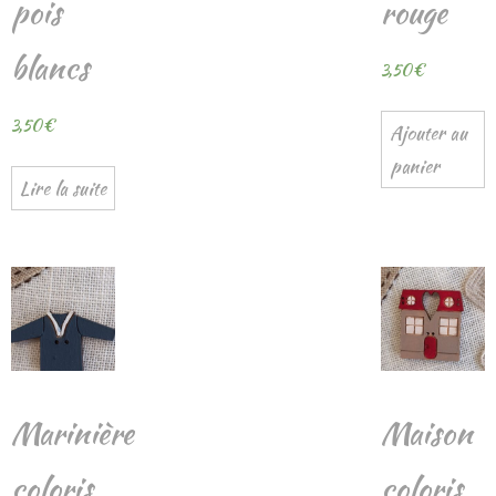
pois
rouge
blancs
3,50
€
3,50
€
Ajouter au
panier
Lire la suite
Marinière
Maison
coloris
coloris