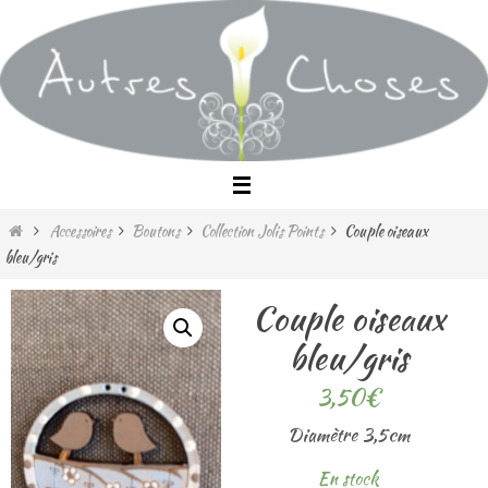
Passer
vers
le
contenu
Home
Accessoires
Boutons
Collection Jolis Points
Couple oiseaux
bleu/gris
Couple oiseaux
bleu/gris
3,50
€
Diamètre 3,5cm
En stock