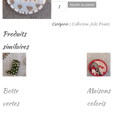
quantité
Ajouter au panier
de
Couple
Catégorie :
Collection Jolis Points
oiseaux
Produits
bleu/gris
similaires
Botte
Maisons
vertes
coloris