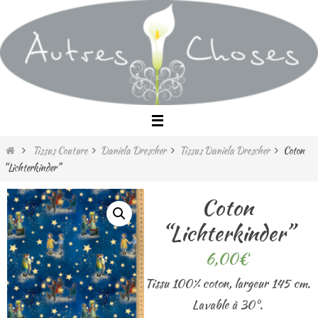
Passer
vers
le
contenu
Home
Tissus Couture
Daniela Drescher
Tissus Daniela Drescher
Coton
“Lichterkinder”
Coton
“Lichterkinder”
6,00
€
Tissu 100% coton, largeur 145 cm.
Lavable à 30°.