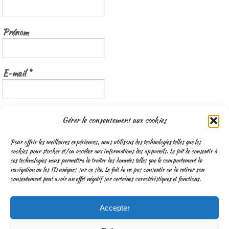
Prénom
E-mail
*
Nous gardons vos données privées et ne les partageons qu’avec les
Gérer le consentement aux cookies
tierces parties qui rendent ce service possible.
Lisez notre politique de
confidentialité
Pour offrir les meilleures expériences, nous utilisons des technologies telles que les
cookies pour stocker et/ou accéder aux informations des appareils. Le fait de consentir à
ces technologies nous permettra de traiter des données telles que le comportement de
navigation ou les ID uniques sur ce site. Le fait de ne pas consentir ou de retirer son
consentement peut avoir un effet négatif sur certaines caractéristiques et fonctions.
Accepter
CGV
Mentions légales & Traitement des données personnelles