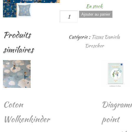
En stock
quantité
Ajouter au panier
de
Produits
Coton
Catégorie :
Tissus Daniela
"Lichterkinder"
Drescher
similaires
Coton
Diagram
Wolkenkinder
point