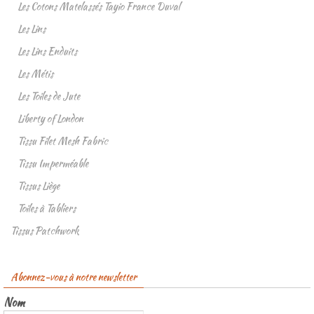
Les Cotons Matelassés Tayio France Duval
Les Lins
Les Lins Enduits
Les Métis
Les Toiles de Jute
Liberty of London
Tissu Filet Mesh Fabric
Tissu Imperméable
Tissus Liège
Toiles à Tabliers
Tissus Patchwork
Abonnez-vous à notre newsletter
Nom