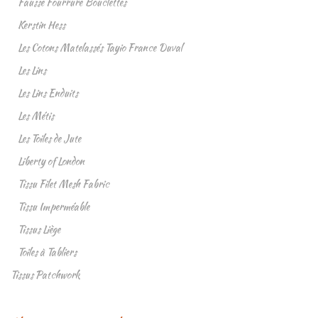
Fausse Fourrure Bouclettes
Kerstin Hess
Les Cotons Matelassés Tayio France Duval
Les Lins
Les Lins Enduits
Les Métis
Les Toiles de Jute
Liberty of London
Tissu Filet Mesh Fabric
Tissu Imperméable
Tissus Liège
Toiles à Tabliers
Tissus Patchwork