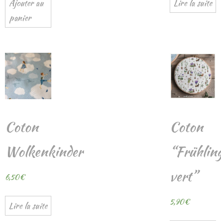
Ajouter au
Lire la suite
panier
Coton
Coton
Wolkenkinder
“Frühling
vert”
6,50
€
5,90
€
Lire la suite