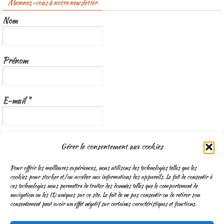
Abonnez-vous à notre newsletter
Nom
Prénom
E-mail
*
Nous gardons vos données privées et ne les partageons qu’avec les
Gérer le consentement aux cookies
tierces parties qui rendent ce service possible.
Lisez notre politique de
confidentialité
Pour offrir les meilleures expériences, nous utilisons des technologies telles que les
cookies pour stocker et/ou accéder aux informations des appareils. Le fait de consentir à
ces technologies nous permettra de traiter des données telles que le comportement de
navigation ou les ID uniques sur ce site. Le fait de ne pas consentir ou de retirer son
consentement peut avoir un effet négatif sur certaines caractéristiques et fonctions.