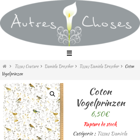
Passer
vers
le
contenu
Home
Tissus Couture
Daniela Drescher
Tissus Daniela Drescher
Coton
Vogelprinzen
Coton
Vogelprinzen
6,50
€
Rupture de stock
Catégorie :
Tissus Daniela