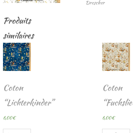
Drescher
Produits
similaires
Coton
Coton
“Lichterkinder”
“Fuchslie
6,00
€
6,00
€