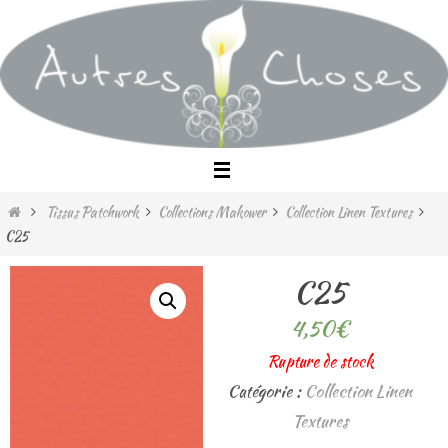
Passer
vers
le
contenu
Home
Tissus Patchwork
Collections Makower
Collection Linen Textures
C25
C25
4,50
€
Rupture de stock
Catégorie :
Collection Linen
Textures