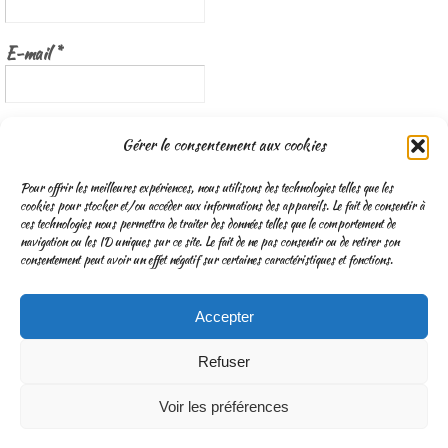
E-mail
*
Nous gardons vos données privées et ne les partageons qu’avec les
Gérer le consentement aux cookies
tierces parties qui rendent ce service possible.
Lisez notre politique de
confidentialité
Pour offrir les meilleures expériences, nous utilisons des technologies telles que les
cookies pour stocker et/ou accéder aux informations des appareils. Le fait de consentir à
ces technologies nous permettra de traiter des données telles que le comportement de
navigation ou les ID uniques sur ce site. Le fait de ne pas consentir ou de retirer son
consentement peut avoir un effet négatif sur certaines caractéristiques et fonctions.
Accepter
CGV
Mentions légales & Traitement des données personnelles
Refuser
Fonctionne avec
Nirvana
&
WordPress.
Voir les préférences