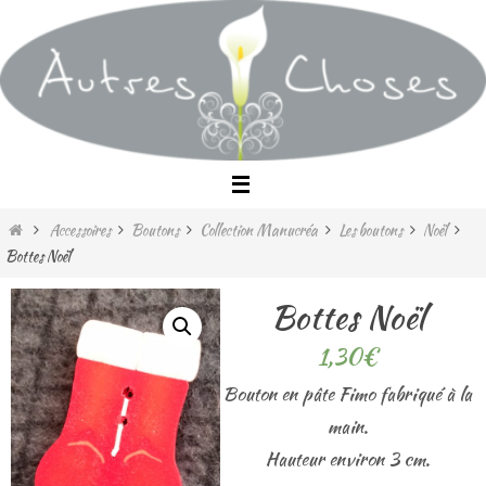
Passer
vers
le
contenu
Home
Accessoires
Boutons
Collection Manucréa
Les boutons
Noël
Bottes Noël
Bottes Noël
1,30
€
Bouton en pâte Fimo fabriqué à la
main.
Hauteur environ 3 cm.