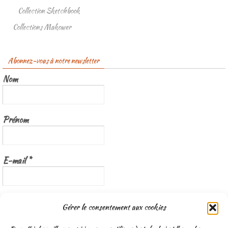
Collection Sketchbook
Collections Makower
Abonnez-vous à notre newsletter
Nom
Prénom
E-mail
*
Nous gardons vos données privées et ne les partageons qu’avec les
Gérer le consentement aux cookies
tierces parties qui rendent ce service possible.
Lisez notre politique de
confidentialité