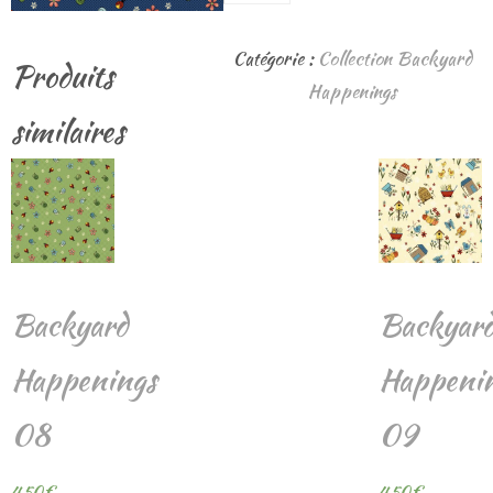
de
Backyard
Catégorie :
Collection Backyard
Produits
Happenings
Happenings
07
similaires
Backyard
Backyar
Happenings
Happeni
08
09
4,50
€
4,50
€