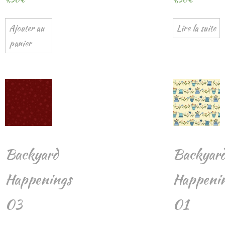
Ajouter au
Lire la suite
panier
Backyard
Backyar
Happenings
Happeni
03
01